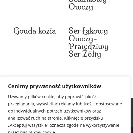
Owczy
Gouda kozia
Ser Łąkowy
Owczy-
Prawdziwy
Ser Żółty
Cenimy prywatność użytkowników
Używamy plików cookie, aby poprawić jakość
przeglądania, wyświetlać reklamy lub treści dostosowane
Galeria
Sery owcze
Sery kozie
do indywidualnych potrzeb użytkowników oraz
Sery Rzemieślnicze
Sklep Internetowy
analizować ruch na stronie. Kliknięcie przycisku
Kontakt
„Akceptuj wszystkie” oznacza zgodę na wykorzystywanie
przez nas plików cookie.