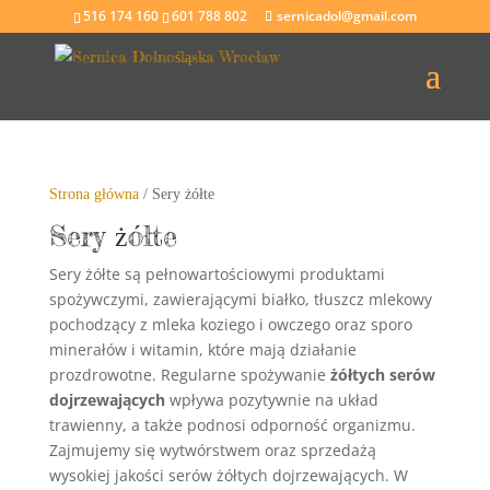
516 174 160
601 788 802
sernicadol@gmail.com
Strona główna
/ Sery żółte
Sery żółte
Sery żółte są pełnowartościowymi produktami
spożywczymi, zawierającymi białko, tłuszcz mlekowy
pochodzący z mleka koziego i owczego oraz sporo
minerałów i witamin, które mają działanie
prozdrowotne. Regularne spożywanie
żółtych serów
dojrzewających
wpływa pozytywnie na układ
trawienny, a także podnosi odporność organizmu.
Zajmujemy się wytwórstwem oraz sprzedażą
wysokiej jakości serów żółtych dojrzewających. W